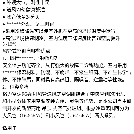
● 外观大气，刚性十足
● 送风均匀健康舒适
● 噪音低至24分贝
● ******外观，尽显时尚
●采用冷媒降温可以使室外机在更高的环境温度中运行
●高温环境快速制冷，室内温度下降速度比普通空调提升
5~10%
风管式空调有哪些优点
1、运行******、性能优良
安全保护功能齐全，具有强大的故障自诊断功能。室内采用
******保温材料，防潮、不腐烂、不滋生细菌、不产生化学气
体、不掉碎屑，同时具有高热阻、隔噪音、避震动等性能。
2、种类多样
格力空调FG系列风管送风式空调组结合了中央空调的舒适、
和小型分体家用空调安装方便、灵活等优势，是本公司自主研
制开发的新型商用 吊顶 式空气处理组。根据冷量范围可分为
大风管（16-65KW）和小风管（2.6-16KW）两大系列。
适用于