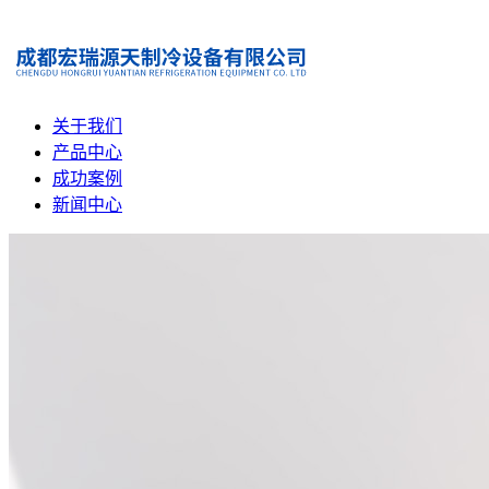
关于我们
产品中心
成功案例
新闻中心