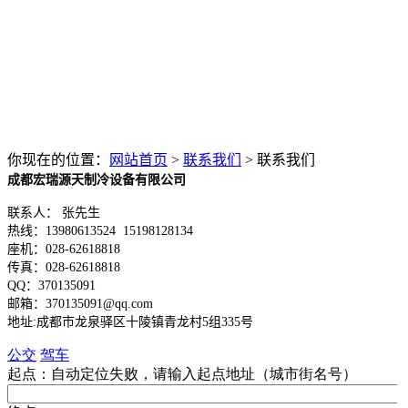
你现在的位置：
网站首页
>
联系我们
>
联系我们
成都宏瑞源天制冷设备有限公司
联系人： 张先生
热线：13980613524 15198128134
座机：028-62618818
传真：
028-62618818
QQ：
370135091
邮箱：370135091@qq.com
地址:成都市龙泉驿区十陵镇青龙村5组335号