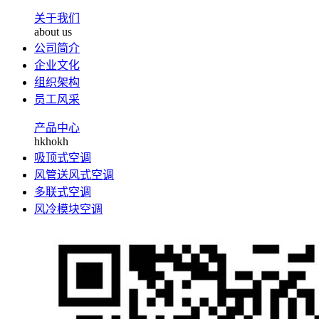
关于我们
about us
公司简介
企业文化
组织架构
员工风采
产品中心
hkhokh
吸顶式空调
风管送风式空调
多联式空调
风冷模块空调