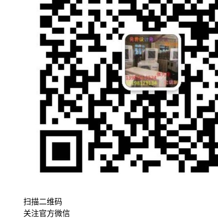
扫描二维码
关注官方微信